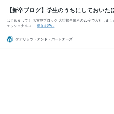
【新卒ブログ】学生のうちにしておいた
はじめまして！ 名古屋ブロック 大曽根事業所の25卒で入社しま
【新
ェッショナルコ …
続きを読む
卒
ブ
ケアリッツ・アンド・パートナーズ
ロ
グ】
学
生
の
う
ち
に
し
て
お
い
た
ほ