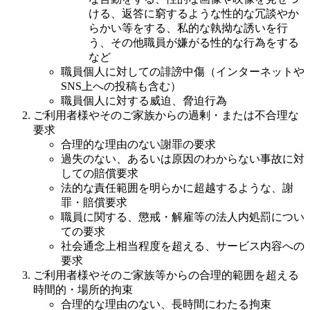
ける、返答に窮するような性的な冗談やか
らかい等をする、私的な執拗な誘いを行
う、その他職員が嫌がる性的な行為をする
など
職員個人に対しての誹謗中傷（インターネットや
SNS上への投稿も含む）
職員個人に対する威迫、脅迫行為
ご利用者様やそのご家族からの過剰・または不合理な
要求
合理的な理由のない謝罪の要求
過失のない、あるいは原因のわからない事故に対
しての賠償要求
法的な責任範囲を明らかに超越するような、謝
罪・賠償要求
職員に関する、懲戒・解雇等の法人内処罰につい
ての要求
社会通念上相当程度を超える、サービス内容への
要求
ご利用者様やそのご家族等からの合理的範囲を超える
時間的・場所的拘束
合理的な理由のない、長時間にわたる拘束