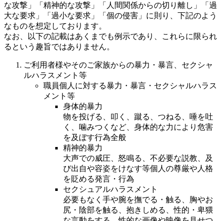
な攻撃」「精神的な攻撃」「人間関係からの切り離し」「過
大な要求」「過小な要求」「個の侵害」に則り、下記のよう
なものを想定しております。
なお、以下の記載はあくまでも例示であり、これらに限られ
るという趣旨ではありません。
ご利用者様やそのご家族からの暴力・暴言、セクシャ
ルハラスメント等
職員個人に対する暴力・暴言・セクシャルハラス
メント等
身体的暴力
物を投げる、叩く、蹴る、つねる、唾を吐
く、噛みつくなど、身体的な力により危害
を及ぼす行為全般
精神的暴力
大声での威圧、怒鳴る、不必要な説教、及
び出自や容姿をけなす等個人の尊厳や人格
を貶める発言・行為
セクシュアルハラスメント
必要もなく手や腕を撫でる・触る、胸やお
尻・陰部を触る、抱きしめる、性的・卑猥
な言動をする、性的な画像や映像を見せつ