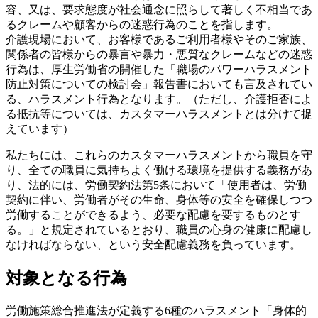
容、又は、要求態度が社会通念に照らして著しく不相当であ
るクレームや顧客からの迷惑行為のことを指します。
介護現場において、お客様であるご利用者様やそのご家族、
関係者の皆様からの暴言や暴力・悪質なクレームなどの迷惑
行為は、厚生労働省の開催した「職場のパワーハラスメント
防止対策についての検討会」報告書においても言及されてい
る、ハラスメント行為となります。（
ただし、介護拒否によ
る抵抗等については、カスタマーハラスメントとは分けて捉
えています
）
私たちには、これらのカスタマーハラスメントから職員を守
り、全ての職員に気持ちよく働ける環境を提供する義務があ
り、法的には、労働契約法第5条において「使用者は、労働
契約に伴い、労働者がその生命、身体等の安全を確保しつつ
労働することができるよう、必要な配慮を要するものとす
る。」と規定されているとおり、職員の心身の健康に配慮し
なければならない、という安全配慮義務を負っています。
対象となる行為
労働施策総合推進法が定義する6種のハラスメント「身体的