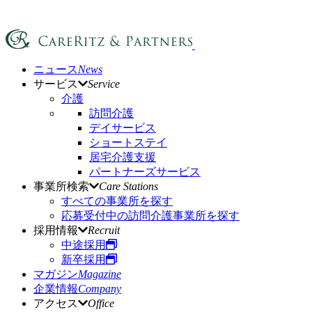
ニュース
News
サービス
Service
介護
訪問介護
デイサービス
ショートステイ
居宅介護支援
パートナーズサービス
事業所検索
Care Stations
すべての事業所を探す
応募受付中の訪問介護事業所を探す
採用情報
Recruit
中途採用
新卒採用
マガジン
Magazine
企業情報
Company
アクセス
Office