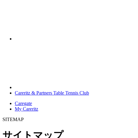
Careritz & Partners Table Tennis Club
Caregate
My Careritz
SITEMAP
サイトマップ