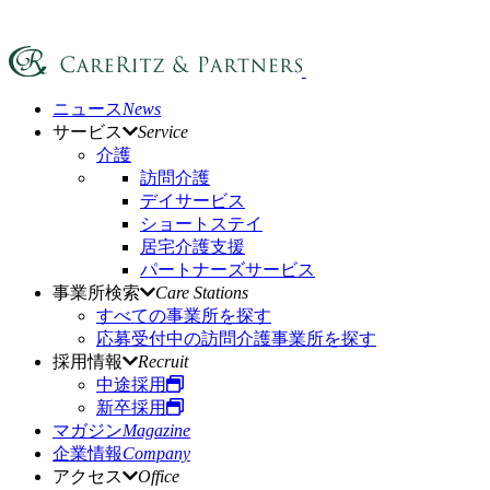
ニュース
News
サービス
Service
介護
訪問介護
デイサービス
ショートステイ
居宅介護支援
パートナーズサービス
事業所検索
Care Stations
すべての事業所を探す
応募受付中の訪問介護事業所を探す
採用情報
Recruit
中途採用
新卒採用
マガジン
Magazine
企業情報
Company
アクセス
Office