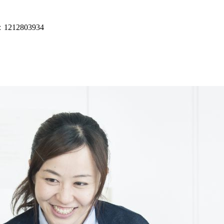
12803934
！