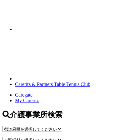
Careritz & Partners Table Tennis Club
Caregate
My Careritz
介護事業所検索