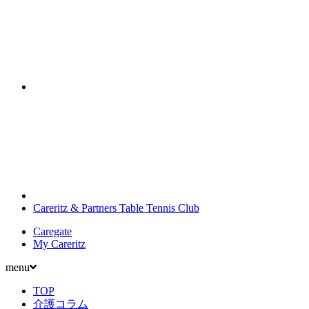
Careritz & Partners Table Tennis Club
Caregate
My Careritz
menu
TOP
介護コラム