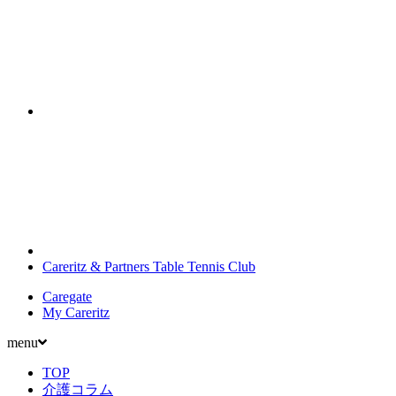
Careritz & Partners Table Tennis Club
Caregate
My Careritz
menu
TOP
介護コラム